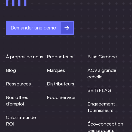
Demander une démo
À propos de nous
Producteurs
Bilan Carbone
Blog
Marques
ACV à grande
échelle
Ressources
Distributeurs
SBTi FLAG
Nos offres
Food Service
d'emploi
Engagement
fournisseurs
Calculateur de
ROI
Éco-conception
des produits