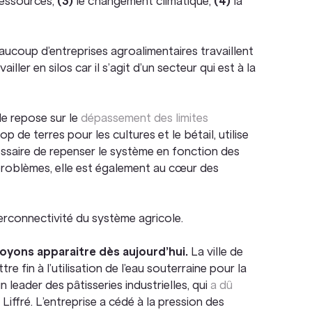
ressources,
(3)
le changement climatique,
(4)
la
eaucoup d’entreprises agroalimentaires travaillent
iller en silos car il s’agit d’un secteur qui est à la
le repose sur le
dépassement des limites
op de terres pour les cultures et le bétail, utilise
cessaire de repenser le système en fonction des
s problèmes, elle est également au cœur des
nterconnectivité du système agricole.
 voyons apparaitre dès aujourd’hui.
La ville de
re fin à l’utilisation de l’eau souterraine pour la
un leader des pâtisseries industrielles, qui
a dû
 Liffré. L’entreprise a cédé à la pression des