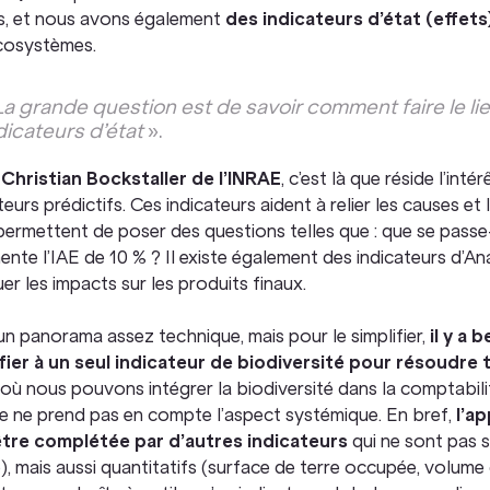
sés, et nous avons également
des indicateurs d’état (effets
cosystèmes.
La grande question est de savoir comment faire le lie
dicateurs d’état
».
n
Christian Bockstaller de l’INRAE
, c’est là que réside l’int
teurs prédictifs. Ces indicateurs aident à relier les causes et l
ermettent de poser des questions telles que : que se passe-t
ente l’IAE de 10 % ? Il existe également des indicateurs d’
uer les impacts sur les produits finaux.
un panorama assez technique, mais pour le simplifier,
il y a
fier à un seul indicateur de biodiversité pour résoudre
 où nous pouvons intégrer la biodiversité dans la comptabilit
le ne prend pas en compte l’aspect systémique. En bref,
l’a
être complétée par d’autres indicateurs
qui ne sont pas s
), mais aussi quantitatifs (surface de terre occupée, volume