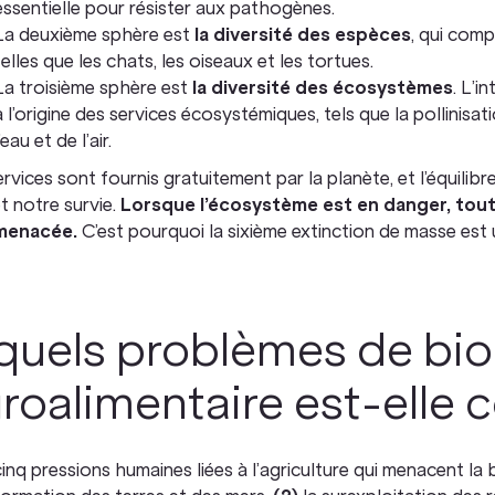
essentielle pour résister aux pathogènes.
La deuxième sphère est
la diversité des espèces
, qui comp
telles que les chats, les oiseaux et les tortues.
La troisième sphère est
la diversité des écosystèmes
. L’i
à l’origine des services écosystémiques, tels que la pollinisat
l’eau et de l’air.
rvices sont fournis gratuitement par la planète, et l’équilib
t notre survie.
Lorsque l’écosystème est en danger, tou
menacée.
C’est pourquoi la sixième extinction de masse est u
quels problèmes de biod
roalimentaire est-elle 
 cinq pressions humaines liées à l’agriculture qui menacent la b