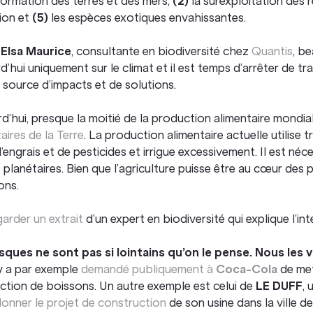
formation des terres et des mers,
(2)
la surexploitation des 
tion et
(5)
les espèces exotiques envahissantes.
n
Elsa Maurice
, consultante en biodiversité chez
Quantis
, b
d’hui uniquement sur le climat et il est temps d’arrêter de trava
a source d’impacts et de solutions.
d’hui, presque la moitié de la production alimentaire mondia
aires de la Terre
. La production alimentaire actuelle utilise tr
’engrais et de pesticides et irrigue excessivement. Il est né
s planétaires. Bien que l’agriculture puisse être au cœur de
ons.
arder un extrait
d’un expert en biodiversité qui explique l’i
isques ne sont pas si lointains qu’on le pense. Nous les
y a par exemple
demandé publiquement à
Coca-Cola
de mett
ction de boissons. Un autre exemple est celui de
LE DUFF
, 
onner le projet de construction
de son usine dans la ville de