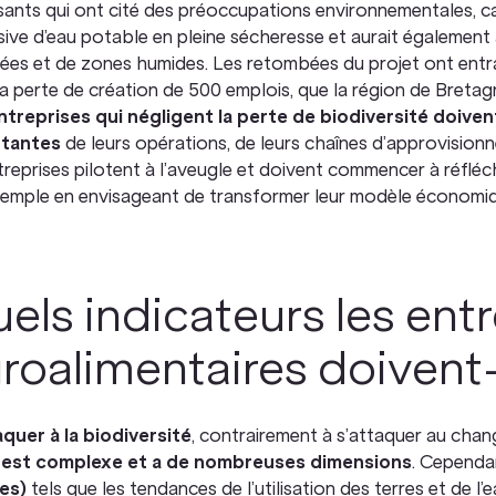
ants qui ont cité des préoccupations environnementales, c
ive d’eau potable en pleine sécheresse et aurait également ar
rées et de zones humides. Les retombées du projet ont ent
la perte de création de 500 emplois, que la région de Breta
ntreprises qui négligent la perte de biodiversité doive
rtantes
de leurs opérations, de leurs chaînes d’approvisionn
treprises pilotent à l’aveugle et doivent commencer à réfléc
xemple en envisageant de transformer leur modèle économi
els indicateurs les ent
roalimentaires doivent-e
aquer à la biodiversité
, contrairement à s’attaquer au chang
,
est complexe et a de nombreuses dimensions
. Cependa
es)
tels que les tendances de l’utilisation des terres et de l’e