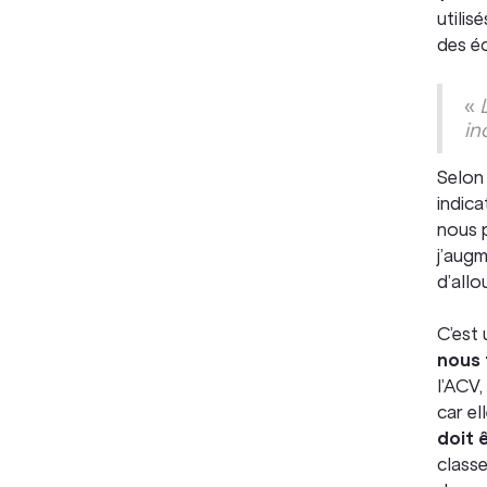
utili
des é
«
in
Selo
indica
nous p
j’augm
d’allo
C’est 
nous 
l’ACV,
car el
doit 
classe