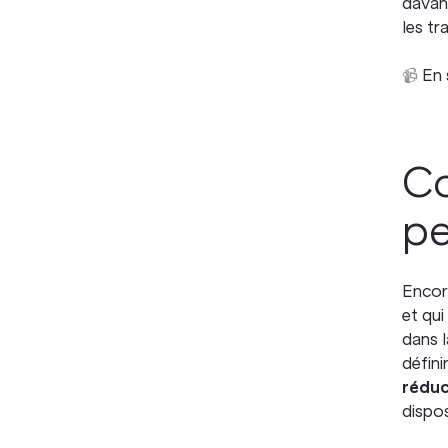
davant
les tr
📹
En s
Co
pe
Encore
et qui
dans l
défini
réduc
dispos