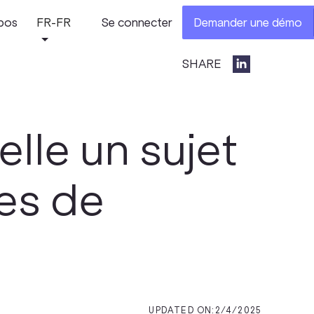
pos
FR-FR
Se connecter
Demander une démo
SHARE
elle un sujet
ses de
UPDATED ON:
2/4/2025