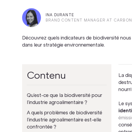
INA DURANTE
BRAND CONTENT MANAGER AT CARBON
Découvrez quels indicateurs de biodiversité nou
dans leur stratégie environnementale.
Contenu
La dis
destr
nourri
Qu’est-ce que la biodiversité pour
l’industrie agroalimentaire ?
Le sy
ident
A quels problèmes de biodiversité
émissi
l’industrie agroalimentaire est-elle
conséq
confrontée ?
entrep