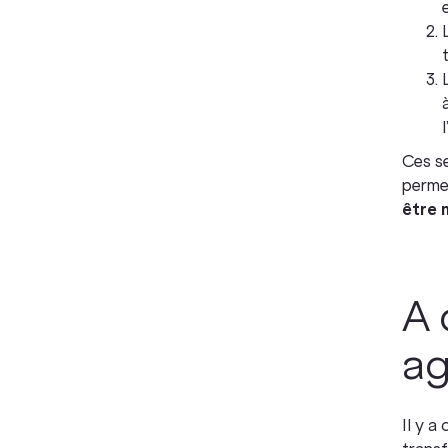
Ces se
perme
être 
A 
ag
Il y a