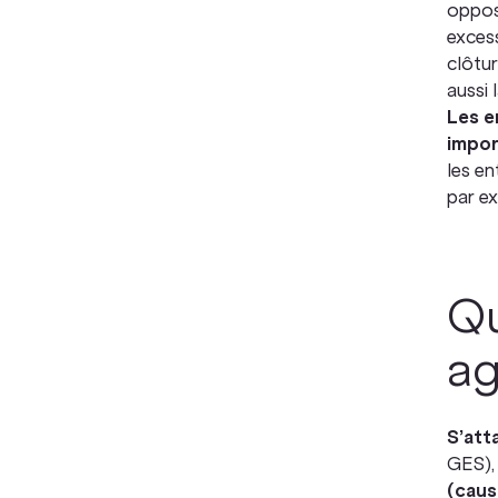
oppos
excess
clôtu
aussi 
Les e
impo
les en
par e
Qu
ag
S’att
GES)
(caus