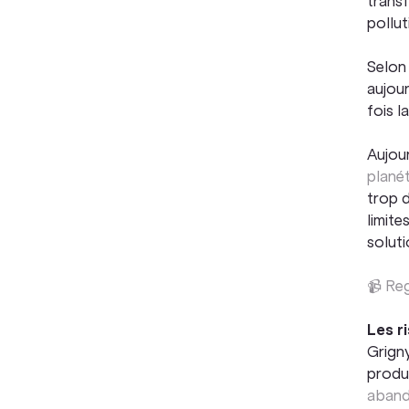
trans
pollu
Selo
aujour
fois l
Aujour
planét
trop d
limite
soluti
📹 Reg
Les r
Grign
produ
aband